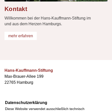
Kontakt
Willkommen bei der Hans-Kauffmann-Stiftung im
und aus dem Herzen Hamburgs.
mehr erfahren
Hans-Kauffmann-Stiftung
Max-Brauer-Allee 199
22765 Hamburg
Kontakt
Datenschutzerklärung
Telefon: +49 (0)40 831 68 68
Diese Website verwendet ausschließlich technisch
Telefax: +49 (0)40 2351 80 92