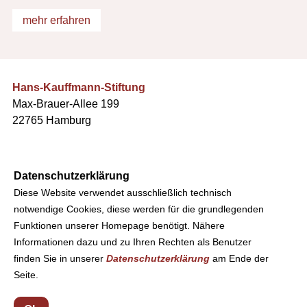
mehr erfahren
Hans-Kauffmann-Stiftung
Max-Brauer-Allee 199
22765 Hamburg
Kontakt
Datenschutzerklärung
Telefon: +49 (0)40 831 68 68
Diese Website verwendet ausschließlich technisch
Telefax: +49 (0)40 2351 80 92
notwendige Cookies, diese werden für die grundlegenden
info(at)hans-kauffmann-stiftung.de
Funktionen unserer Homepage benötigt. Nähere
Web:
www.hans-kauffmann-stiftung.de
Informationen dazu und zu Ihren Rechten als Benutzer
finden Sie in unserer
Datenschutzerklärung
am Ende der
Datenschutzerklärung
Seite.
Impressum