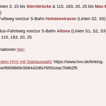
nien 3, 15 bis
Sternbrücke
& 115, 183, 20, 25 bis
Max-
)
 Fußweg von/zur S-Bahn
Holstenstrasse
(Linien S2, S5)
Bus-Fahrtweg von/zur S-Bahn
Altona
(Linien S1, S2, S3
 115, 183, 20, 25
mationen
hier:
t dem HVV mit Startauswahl:
https://www.hvv.de/linking-
how/9959869c566442dfa76591eac7b962f5