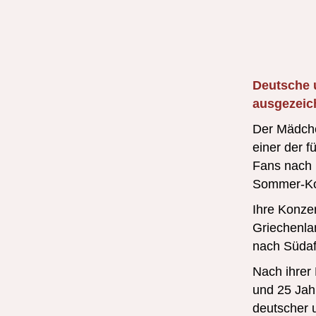
Deutsche 
ausgezeic
Der Mädche
einer der 
Fans nach R
Sommer-Konz
Ihre Konze
Griechenlan
nach Südafr
Nach ihrer
und 25 Jahr
deutscher u