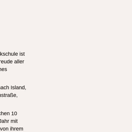
schule ist
eude aller
hes
ach Island,
nstraße,
chen 10
Jahr mit
 von ihrem