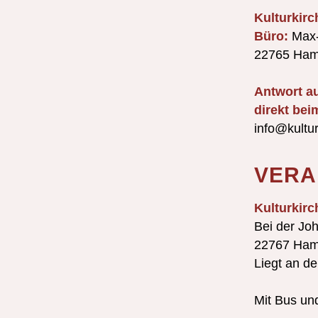
Kulturkir
Büro:
Max-
22765 Ham
Antwort au
direkt bei
info@kultur
VERA
Kulturkirc
Bei der Jo
22767 Ham
Liegt an d
Mit Bus und