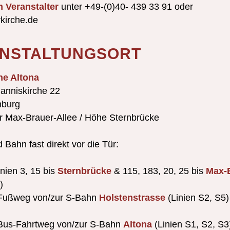
m Veranstalter
unter +49-(0)40- 439 33 91 oder
kirche.de
NSTALTUNGSORT
he Altona
hanniskirche 22
burg
er Max-Brauer-Allee / Höhe Sternbrücke
 Bahn fast direkt vor die Tür:
nien 3, 15 bis
Sternbrücke
& 115, 183, 20, 25 bis
Max-
)
 Fußweg von/zur S-Bahn
Holstenstrasse
(Linien S2, S5)
Bus-Fahrtweg von/zur S-Bahn
Altona
(Linien S1, S2, S3