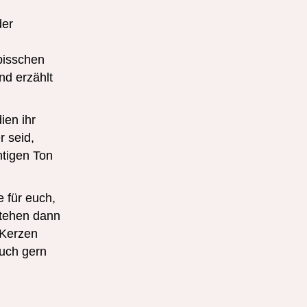
der
bisschen
nd erzählt
ien ihr
r seid,
htigen Ton
 für euch,
stehen dann
-Kerzen
euch gern