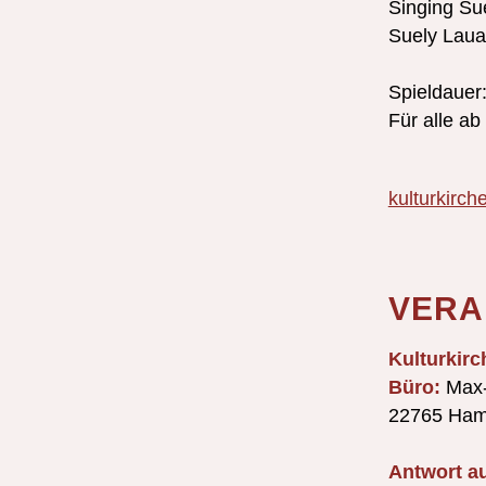
Singing Su
Suely Lauar
Spieldauer
Für alle ab
kulturkirch
VERA
Kulturkir
Büro:
Max-
22765 Ham
Antwort au